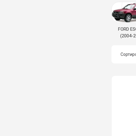
FORD E
(2004-2
Сортир
Ц
Ц
Н
Н