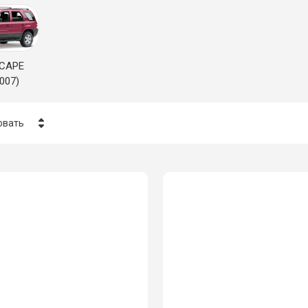
SCAPE
007)
овать
ена - убывание
ена - возрастание
азвание - Я-А
азвание - А-Я