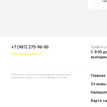
Ср
+7 (987) 275-96-00
График 
С 8:00 д
Вам перезвонить?
выходн
Полное или частичное копирование материалов
Главная
разрешено только с согласия владельца сайта
Отзывы
Напишит
Карта с