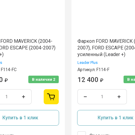
 FORD MAVERICK (2004-
Фаркоп FORD MAVERICK (
FORD ESCAPE (2004-2007)
2007), FORD ESCAPE (200
+)
усиленный (Leader +)
us
Leader Plus
F114-FC
Артикул:
F114-F
0
12 400
В наличии
2
В н
₽
₽
Купить в 1 клик
Купить в 1 клик