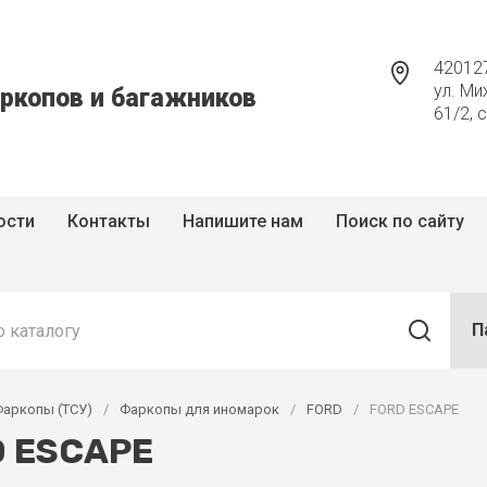
420127
ул. Ми
ркопов и багажников
61/2, 
ости
Контакты
Напишите нам
Поиск по сайту
П
Фаркопы (ТСУ)
/
Фаркопы для иномарок
/
FORD
/
FORD ESCAPE
 ESCAPE