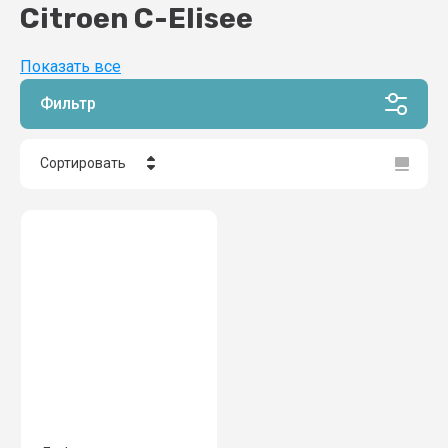
Citroen C-Elisee
Показать все
Фильтр
Сортировать
Цена - убывание
Цена - возрастание
Название - Я-А
Название - А-Я