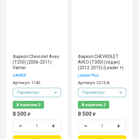
Название - Я-А
Название - А-Я
Фаркоп Chevrolet Aveo
Фаркоп CHEVROLET
(Т250) (2006-2011)
AVEO (T300) (седан)
Vamer
(2012-2015) (Leader +)
VAMER
Leader Plus
Артикул:
1140
Артикул:
C215-A
Параметры
Параметры
В наличии
2
В наличии
2
8 500
8 500
₽
₽