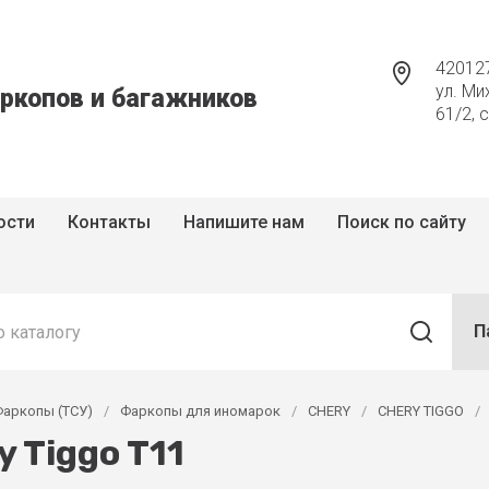
420127
ул. Ми
ркопов и багажников
61/2, 
ости
Контакты
Напишите нам
Поиск по сайту
П
Фаркопы (ТСУ)
/
Фаркопы для иномарок
/
CHERY
/
CHERY TIGGO
/
y Tiggo T11