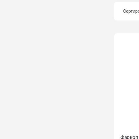
Сортир
Ц
Ц
Н
Н
Фаркоп 