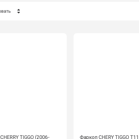
овать
ена - убывание
ена - возрастание
азвание - Я-А
азвание - А-Я
CHERRY TIGGO (2006-
Фаркоп CHERY TIGGO Т11 